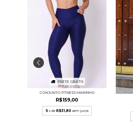
FRETE GRÁTIS
CONJUNTO FITNESS MARINHO
0
R$159,00
s
5
x de
R$31,80
sem juros