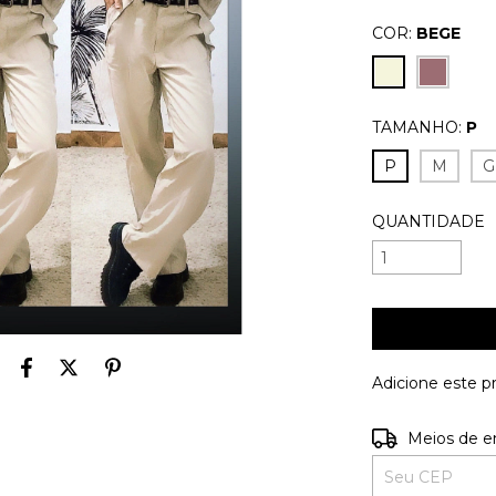
COR:
BEGE
TAMANHO:
P
P
M
G
QUANTIDADE
Adicione este 
Entregas para o
Meios de e