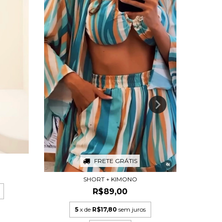
FRETE GRÁTIS
SHORT + KIMONO
R$89,00
5
x de
R$17,80
sem juros