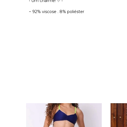
• Um charme! ✨ •
~ 92% viscose . 8% poliéster