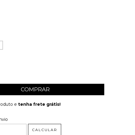
produto e
tenha frete grátis!
 CEP:
ALTERAR CEP
nvio
CALCULAR